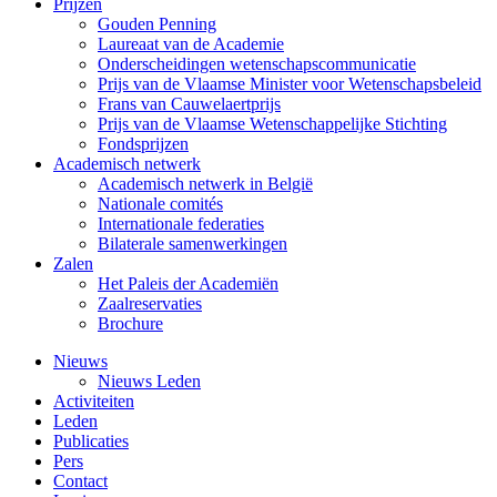
Prijzen
Gouden Penning
Laureaat van de Academie
Onderscheidingen wetenschapscommunicatie
Prijs van de Vlaamse Minister voor Wetenschapsbeleid
Frans van Cauwelaertprijs
Prijs van de Vlaamse Wetenschappelijke Stichting
Fondsprijzen
Academisch netwerk
Academisch netwerk in België
Nationale comités
Internationale federaties
Bilaterale samenwerkingen
Zalen
Het Paleis der Academiën
Zaalreservaties
Brochure
Nieuws
Nieuws Leden
Activiteiten
Leden
Publicaties
Pers
Contact