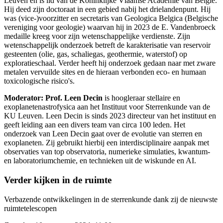
Leuven en is lid van de Koninklijke Vlaamse Academie van België.
Hij deed zijn doctoraat in een gebied nabij het drielandenpunt. Hij
was (vice-)voorzitter en secretaris van Geologica Belgica (Belgische
vereniging voor geologie) waarvan hij in 2023 de E. Vandenbroeck
medaille kreeg voor zijn wetenschappelijke verdienste. Zijn
wetenschappelijk onderzoek betreft de karakterisatie van reservoir
gesteenten (olie, gas, schaliegas, geothermie, waterstof) op
exploratieschaal. Verder heeft hij onderzoek gedaan naar met zware
metalen vervuilde sites en de hieraan verbonden eco- en humaan
toxicologische risico's.
Moderator: Prof. Leen Decin
is hoogleraar stellaire en
exoplanetenastrofysica aan het Instituut voor Sterrenkunde van de
KU Leuven. Leen Decin is sinds 2023 directeur van het instituut en
geeft leiding aan een divers team van circa 100 leden. Het
onderzoek van Leen Decin gaat over de evolutie van sterren en
exoplaneten. Zij gebruikt hierbij een interdisciplinaire aanpak met
observaties van top observatoria, numerieke simulaties, kwantum-
en laboratoriumchemie, en technieken uit de wiskunde en AI.
Verder kijken in de ruimte
Verbazende ontwikkelingen in de sterrenkunde dank zij de nieuwste
ruimtetelescopen