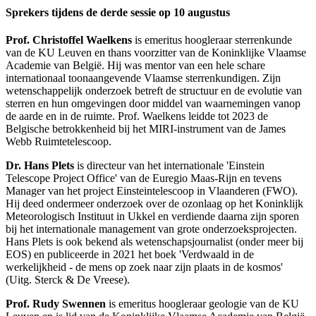
Sprekers tijdens de derde sessie op 10 augustus
Prof. Christoffel Waelkens
is emeritus hoogleraar sterrenkunde
van de KU Leuven en thans voorzitter van de Koninklijke Vlaamse
Academie van België. Hij was mentor van een hele schare
internationaal toonaangevende Vlaamse sterrenkundigen. Zijn
wetenschappelijk onderzoek betreft de structuur en de evolutie van
sterren en hun omgevingen door middel van waarnemingen vanop
de aarde en in de ruimte. Prof. Waelkens leidde tot 2023 de
Belgische betrokkenheid bij het MIRI-instrument van de James
Webb Ruimtetelescoop.
Dr. Hans Plets
is directeur van het internationale 'Einstein
Telescope Project Office' van de Euregio Maas-Rijn en tevens
Manager van het project Einsteintelescoop in Vlaanderen (FWO).
Hij deed ondermeer onderzoek over de ozonlaag op het Koninklijk
Meteorologisch Instituut in Ukkel en verdiende daarna zijn sporen
bij het internationale management van grote onderzoeksprojecten.
Hans Plets is ook bekend als wetenschapsjournalist (onder meer bij
EOS) en publiceerde in 2021 het boek 'Verdwaald in de
werkelijkheid - de mens op zoek naar zijn plaats in de kosmos'
(Uitg. Sterck & De Vreese).
Prof. Rudy Swennen
is emeritus hoogleraar geologie van de KU