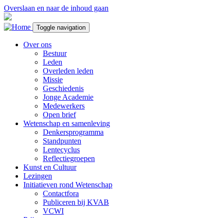
Overslaan en naar de inhoud gaan
Toggle navigation
Over ons
Bestuur
Leden
Overleden leden
Missie
Geschiedenis
Jonge Academie
Medewerkers
Open brief
Wetenschap en samenleving
Denkersprogramma
Standpunten
Lentecyclus
Reflectiegroepen
Kunst en Cultuur
Lezingen
Initiatieven rond Wetenschap
Contactfora
Publiceren bij KVAB
VCWI