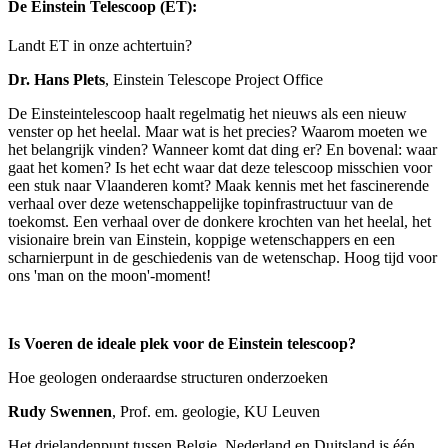
De Einstein Telescoop (ET):
Landt ET in onze achtertuin?
Dr. Hans Plets
, Einstein Telescope Project Office
De Einsteintelescoop haalt regelmatig het nieuws als een nieuw
venster op het heelal. Maar wat is het precies? Waarom moeten we
het belangrijk vinden? Wanneer komt dat ding er? En bovenal: waar
gaat het komen? Is het echt waar dat deze telescoop misschien voor
een stuk naar Vlaanderen komt? Maak kennis met het fascinerende
verhaal over deze wetenschappelijke topinfrastructuur van de
toekomst. Een verhaal over de donkere krochten van het heelal, het
visionaire brein van Einstein, koppige wetenschappers en een
scharnierpunt in de geschiedenis van de wetenschap. Hoog tijd voor
ons 'man on the moon'-moment!
Is Voeren de ideale plek voor de Einstein telescoop?
Hoe geologen onderaardse structuren onderzoeken
Rudy Swennen
, Prof. em. geologie, KU Leuven
Het drielandenpunt tussen Belgie, Nederland en Duitsland is één