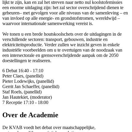
lijkt te zijn, kan en zal het streven naar netto nul koolstofemissies
een enorme uitdaging zijn: het zal sector overschrijdend dienen te
gebeuren– met gevolgen voor alle niveaus van de samenleving – en
van invloed op alle energie- en grondstofstromen, wereldwijd –
waarvoor internationale samenwerking vereist is.
We tonen u een brede houtskoolschets over de uitdagingen in de
verschillende sectoren: transport, gebouwen, industrie en
elektriciteitsproductie. Verder zullen we inzicht geven in enkele
industriële voorbeelden om u te overtuigen van de noodzaak van
een intersectorale en grensoverschrijdende aanpak om de 2050
doestellingen te realiseren.
6
Debat
16:40 - 17:10
Peter Claes
,
(panellid)
Pieter Lodewijks
,
(panellid)
Gerrit Jan Schaeffer
,
(panellid)
Staf Roels
,
(panellid)
Jan Hautekiet
,
(moderator)
7
Receptie
17:10 - 18:00
Over de Academie
De KVAB voedt het debat over maatschappelijke,