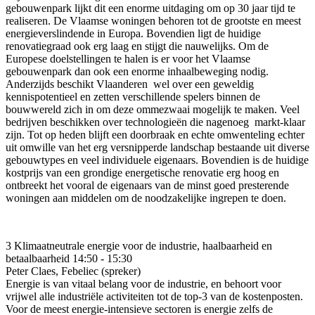
gebouwenpark lijkt dit een enorme uitdaging om op 30 jaar tijd te
realiseren. De Vlaamse woningen behoren tot de grootste en meest
energieverslindende in Europa. Bovendien ligt de huidige
renovatiegraad ook erg laag en stijgt die nauwelijks. Om de
Europese doelstellingen te halen is er voor het Vlaamse
gebouwenpark dan ook een enorme inhaalbeweging nodig.
Anderzijds beschikt Vlaanderen wel over een geweldig
kennispotentieel en zetten verschillende spelers binnen de
bouwwereld zich in om deze ommezwaai mogelijk te maken. Veel
bedrijven beschikken over technologieën die nagenoeg markt-klaar
zijn. Tot op heden blijft een doorbraak en echte omwenteling echter
uit omwille van het erg versnipperde landschap bestaande uit diverse
gebouwtypes en veel individuele eigenaars. Bovendien is de huidige
kostprijs van een grondige energetische renovatie erg hoog en
ontbreekt het vooral de eigenaars van de minst goed presterende
woningen aan middelen om de noodzakelijke ingrepen te doen.
3
Klimaatneutrale energie voor de industrie, haalbaarheid en
betaalbaarheid
14:50 - 15:30
Peter Claes
,
Febeliec
(spreker)
Energie is van vitaal belang voor de industrie, en behoort voor
vrijwel alle industriële activiteiten tot de top-3 van de kostenposten.
Voor de meest energie-intensieve sectoren is energie zelfs de