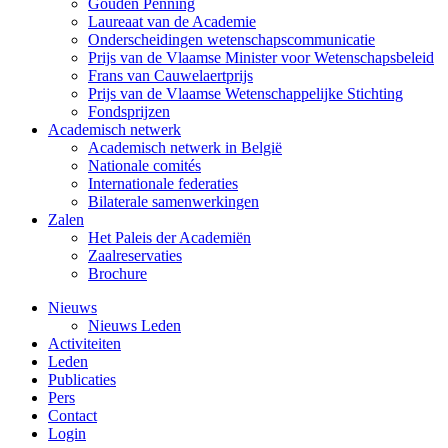
Gouden Penning
Laureaat van de Academie
Onderscheidingen wetenschapscommunicatie
Prijs van de Vlaamse Minister voor Wetenschapsbeleid
Frans van Cauwelaertprijs
Prijs van de Vlaamse Wetenschappelijke Stichting
Fondsprijzen
Academisch netwerk
Academisch netwerk in België
Nationale comités
Internationale federaties
Bilaterale samenwerkingen
Zalen
Het Paleis der Academiën
Zaalreservaties
Brochure
Nieuws
Nieuws Leden
Activiteiten
Leden
Publicaties
Pers
Contact
Login