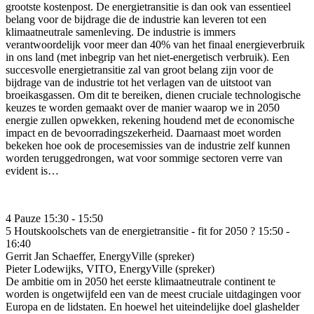
grootste kostenpost. De energietransitie is dan ook van essentieel
belang voor de bijdrage die de industrie kan leveren tot een
klimaatneutrale samenleving. De industrie is immers
verantwoordelijk voor meer dan 40% van het finaal energieverbruik
in ons land (met inbegrip van het niet-energetisch verbruik). Een
succesvolle energietransitie zal van groot belang zijn voor de
bijdrage van de industrie tot het verlagen van de uitstoot van
broeikasgassen. Om dit te bereiken, dienen cruciale technologische
keuzes te worden gemaakt over de manier waarop we in 2050
energie zullen opwekken, rekening houdend met de economische
impact en de bevoorradingszekerheid. Daarnaast moet worden
bekeken hoe ook de procesemissies van de industrie zelf kunnen
worden teruggedrongen, wat voor sommige sectoren verre van
evident is…
4
Pauze
15:30 - 15:50
5
Houtskoolschets van de energietransitie - fit for 2050 ?
15:50 -
16:40
Gerrit Jan Schaeffer
,
EnergyVille
(spreker)
Pieter Lodewijks
,
VITO, EnergyVille
(spreker)
De ambitie om in 2050 het eerste klimaatneutrale continent te
worden is ongetwijfeld een van de meest cruciale uitdagingen voor
Europa en de lidstaten. En hoewel het uiteindelijke doel glashelder