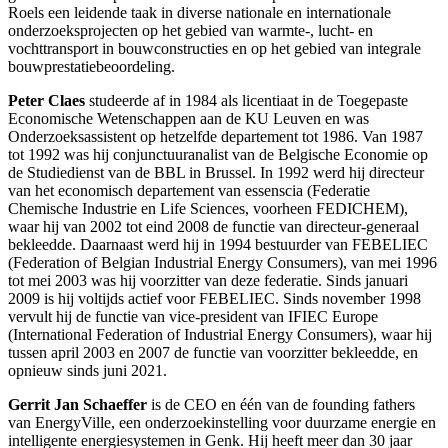
Roels een leidende taak in diverse nationale en internationale
onderzoeksprojecten op het gebied van warmte-, lucht- en
vochttransport in bouwconstructies en op het gebied van integrale
bouwprestatiebeoordeling.
Peter Claes
studeerde af in 1984 als licentiaat in de Toegepaste
Economische Wetenschappen aan de KU Leuven en was
Onderzoeksassistent op hetzelfde departement tot 1986. Van 1987
tot 1992 was hij conjunctuuranalist van de Belgische Economie op
de Studiedienst van de BBL in Brussel. In 1992 werd hij directeur
van het economisch departement van essenscia (Federatie
Chemische Industrie en Life Sciences, voorheen FEDICHEM),
waar hij van 2002 tot eind 2008 de functie van directeur-generaal
bekleedde. Daarnaast werd hij in 1994 bestuurder van FEBELIEC
(Federation of Belgian Industrial Energy Consumers), van mei 1996
tot mei 2003 was hij voorzitter van deze federatie. Sinds januari
2009 is hij voltijds actief voor FEBELIEC. Sinds november 1998
vervult hij de functie van vice-president van IFIEC Europe
(International Federation of Industrial Energy Consumers), waar hij
tussen april 2003 en 2007 de functie van voorzitter bekleedde, en
opnieuw sinds juni 2021.
Gerrit Jan Schaeffer
is de CEO en één van de founding fathers
van EnergyVille, een onderzoekinstelling voor duurzame energie en
intelligente energiesystemen in Genk. Hij heeft meer dan 30 jaar