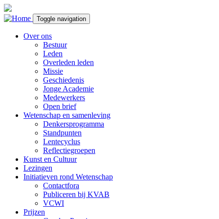
Overslaan en naar de inhoud gaan
Toggle navigation
Over ons
Bestuur
Leden
Overleden leden
Missie
Geschiedenis
Jonge Academie
Medewerkers
Open brief
Wetenschap en samenleving
Denkersprogramma
Standpunten
Lentecyclus
Reflectiegroepen
Kunst en Cultuur
Lezingen
Initiatieven rond Wetenschap
Contactfora
Publiceren bij KVAB
VCWI
Prijzen