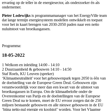
ervaring op de teller in de energiesector, als onderzoeker én als
ondernemer.
Pieter Lodewijks
is programmamanager van het EnergyVille team
dat lange termijn energiesysteem modellen ontwikkelt en toepast
voor het in kaart brengen van 2030-2050 paden naar een netto
nuluitstoot van broeikasgassen.
Programma:
18-05-2022
1
Welkom en inleiding
14:00 - 14:10
2
Duurzaamheid & gebouwen
14:10 - 14:50
Staf Roels
,
KU Leuven
(spreker)
‘Klimaatneutraliteit' voor het gebouwenpark tegen 2050 is één van
de doelstelling van de Europese Green Deal. Gebouwen zijn
verantwoordelijk voor meer dan een kwart van de uitstoot van
broeikasgassen in Europa. Om de klimaatbelofte onder de
Overeenkomst van Parijs en de doelstellingen van de Europese
Green Deal na te komen, moet de EU ervoor zorgen dat de 250
miljoen bestaande gebouwen en alle nieuwe gebouwen in de EU
‘bijna netto-nul energie en koolstof’ worden. Voor het Vlaamse