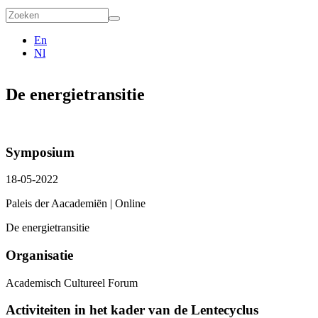
Zoekveld
Zoeken
En
Nl
De energietransitie
Symposium
18-05-2022
Paleis der Aacademiën | Online
De energietransitie
Organisatie
Academisch Cultureel Forum
Activiteiten in het kader van de Lentecyclus