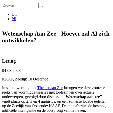
Zoekveld
Zoeken
En
Nl
Wetenschap Aan Zee - Hoever zal AI zich
ontwikkelen?
Lezing
04-08-2023
KAAP, Zeedijk 10 Oostende
In samenwerking met
Theater aan Zee
brengen we deze zomer een
reeks van voormiddagsessies met toplezingen over actuele
onderwerpen, gevolgd door discussie.
"Wetenschap aan zee"
vindt plaats op 2, 3 en 4 augustus, op een zomerse locatie gelegen
op de Zeedijk van Oostende: KAAP. De thema's zijn: de kosmos,
artificiële intelligentie en de oorsprong van het leven.