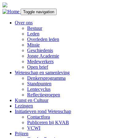
Overslaan en naar de inhoud gaan
Toggle navigation
Over ons
Bestuur
Leden
Overleden leden
Missie
Geschiedenis
Jonge Academie
Medewerkers
Open brief
Wetenschap en samenleving
Denkersprogramma
Standpunten
Lentecyclus
Reflectiegroepen
Kunst en Cultuur
Lezingen
Initiatieven rond Wetenschap
Contactfora
Publiceren bij KVAB
VCWI
Prijzen