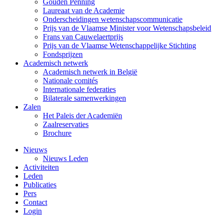
Gouden Penning
Laureaat van de Academie
Onderscheidingen wetenschapscommunicatie
Prijs van de Vlaamse Minister voor Wetenschapsbeleid
Frans van Cauwelaertprijs
Prijs van de Vlaamse Wetenschappelijke Stichting
Fondsprijzen
Academisch netwerk
Academisch netwerk in België
Nationale comités
Internationale federaties
Bilaterale samenwerkingen
Zalen
Het Paleis der Academiën
Zaalreservaties
Brochure
Nieuws
Nieuws Leden
Activiteiten
Leden
Publicaties
Pers
Contact
Login